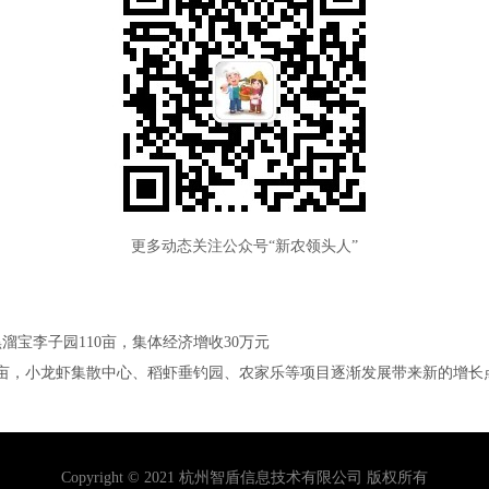
更多动态关注公众号“新农领头人”
宝李子园110亩，集体经济增收30万元
0亩，小龙虾集散中心、稻虾垂钓园、农家乐等项目逐渐发展带来新的增长
Copyright © 2021
杭州智盾信息技术有限公司
版权所有