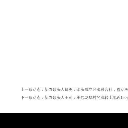
上一条动态：
新农领头人卿勇：牵头成立经济联合社，盘活黑溜
下一条动态：
新农领头人王莉：承包龙华村的流转土地近15