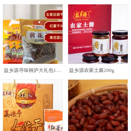
益乡源寻味桐庐大礼包1186g
益乡源农家土酱200g