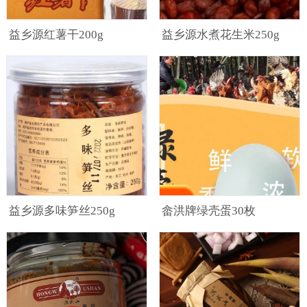
益乡源红薯干200g
益乡源水煮花生米250g
益乡源多味笋丝250g
畲洪牌绿壳蛋30枚