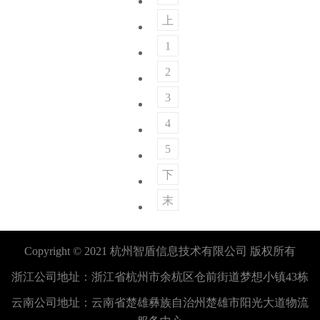
页
上
一
1
页
2
3
4
5
下
一
末
页
页
Copyright © 2021
杭州智盾信息技术有限公司
版权所有
浙江公司地址：浙江省杭州市余杭区仓前街道梦想小镇43栋
云南公司地址：云南省楚雄彝族自治州楚雄市阳光大道物流