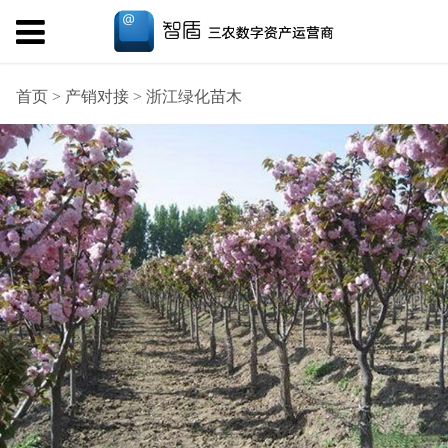
首页
>
产销对接
>
浙江绿化苗木