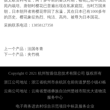
据文献资料考证，两千多年前的秦汉时期，樱花已在中国宫
苑内栽培。唐朝时樱花已普遍出现在私家庭院。当时万国来
朝，日本朝拜者将樱花带回了东瀛，其在日本已有1000多年
的历史。樱花象征热烈、纯洁、高尚。被尊为日本国花。
采购联系电话：13858127358
上一个产品：
法国冬青
下一个产品：
夹竹桃
Copyright © 2021
杭州智盾信息技术有限公司
版权所有
浙江公司地址：浙江省杭州市余杭区仓前街道梦想小镇43栋
云南公司地址：云南省楚雄彝族自治州楚雄市阳光大道物流
服务中心
电子商务进农村综合示范项目中标及服务企业