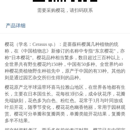
需要采购樱花，请扫码联系
产品详细
樱花（学名：Cerasus sp.）：是蔷薇科樱属几种植物的统
称，在《中国植物志》新修订的名称中专指“东京樱花”，亦
称“日本樱花”。樱花品种相当繁多，数目超过三百种以上，
全世界共有野生樱花约150种，中国有50多种。全世界约40
种樱花类植物野生种祖先中，原产于中国的有33种。其他的
则是通过园艺杂交所衍生得到的品种。
樱花原产北半球温带环喜马拉雅山地区，在世界各地都有生
长，主要在日本国生长。花每枝3到5朵，成伞状花序，花瓣
先端缺刻，花色多为白色、粉红色。花常于3月与叶同放或
叶后开花，随季节变化，樱花花色幽香艳丽，常用于园林观
赏。樱花可分单瓣和复瓣两类，单瓣类能开花结果，复瓣类
多半不结果。