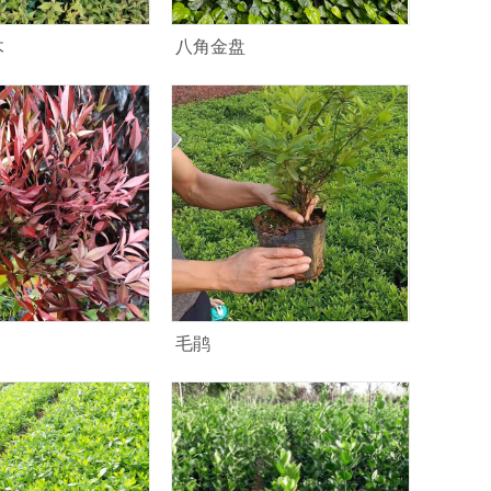
木
八角金盘
毛鹃