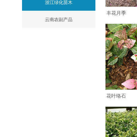
浙江绿化苗木
丰花月季
云南农副产品
花叶络石