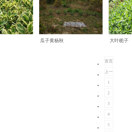
瓜子黄杨秋
大叶栀子
首页
上一
页
1
2
3
4
5