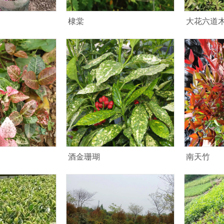
棣棠
大花六道
酒金珊瑚
南天竹