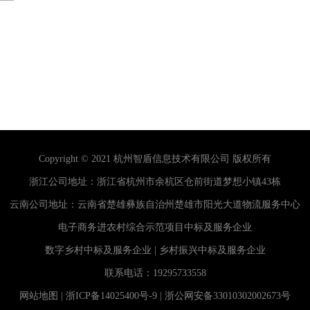
Copyright © 2021
杭州智盾信息技术有限公司
版权所有
浙江公司地址：浙江省杭州市余杭区仓前街道梦想小镇43栋
云南公司地址：云南省楚雄彝族自治州楚雄市阳光大道物流服务中心
电子商务进农村综合示范项目中标及服务企业
数字乡村中标及服务企业
|
乡村振兴中标及服务企业
联系电话：
19295733558
网站地图
|
浙ICP备14025400号-9
|
浙公网安备33010302002673号